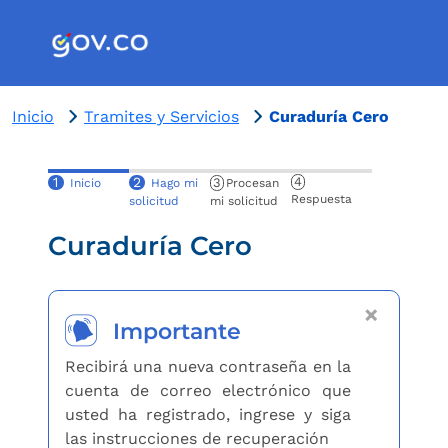
Inicio
Tramites y Servicios
Curaduría Cero
1
2
4
3
Inicio
Hago mi
Procesan
Respuesta
solicitud
mi solicitud
Curaduría Cero
×
Importante
Recibirá una nueva contraseña en la
cuenta de correo electrónico que
usted ha registrado, ingrese y siga
las instrucciones de recuperación